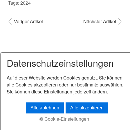
Tags:
2024
Voriger Artikel
Nächster Artikel
Datenschutzeinstellungen
Auf dieser Website werden Cookies genutzt. Sie können
Startseite
Kontakt
Impressum
Datenschutz
alle Cookies akzeptieren oder nur bestimmte auswählen.
© 2026 Sabine Vogel
Sie können diese Einstellungen jederzeit ändern.
Alle ablehnen
Alle akzeptieren
Cookie-Einstellungen